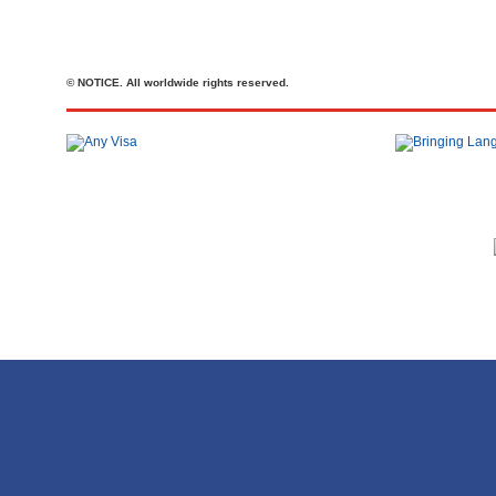
© NOTICE. All worldwide rights reserved.
Телефон: +44 20 7727 2360
office@brit-education.co.uk
Brit Education & Travel Ltd, 4th Floor, Rex House, 4 - 12 Regent St