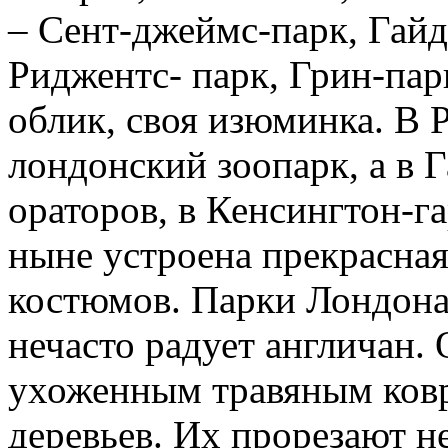
– Сент-джеймс-парк, Гайд
Риджентс- парк, Грин-пар
облик, своя изюминка. В 
лондонский зоопарк, а в 
ораторов, в Кенсингтон-г
ныне устроена прекрасная
костюмов. Парки Лондона 
нечасто радует англичан
ухоженным травяным ковр
деревьев. Их прорезают н