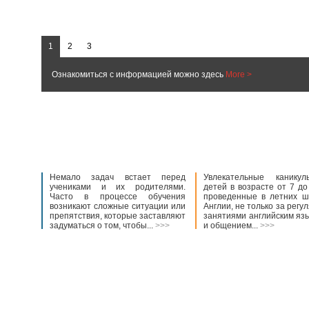
1
2
3
Ознакомиться с информацией можно здесь
More >
Немало задач встает перед
Увлекательные канику
учениками и их родителями.
детей в возрасте от 7 до
Часто в процессе обучения
проведенные в летних ш
возникают сложные ситуации или
Англии, не только за рег
препятствия, которые заставляют
занятиями английским язы
задуматься о том, чтобы...
>>>
и общением...
>>>