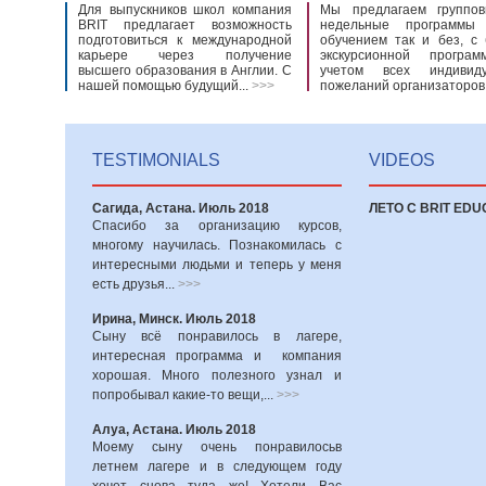
Для выпускников школ компания
Мы предлагаем группо
BRIT предлагает возможность
недельные программы
подготовиться к международной
обучением так и без, с 
карьере через получение
экскурсионной програ
высшего образования в Англии. С
учетом всех индивиду
нашей помощью будущий...
>>>
пожеланий организаторов.
TESTIMONIALS
VIDEOS
Сагида, Астана. Июль 2018
ЛЕТО С BRIT EDU
Спасибо за организацию курсов,
многому научилась. Познакомилась с
интересными людьми и теперь у меня
есть друзья...
>>>
Ирина, Минск. Июль 2018
Сыну всё понравилось в лагере,
интересная программа и компания
хорошая. Много полезного узнал и
попробывал какие-то вещи,...
>>>
Алуа, Астана. Июль 2018
Моему сыну очень понравилосьв
летнем лагере и в следующем году