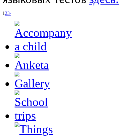
1
2
3
›