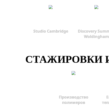
Studio Cambridge
Discovery Summ
Woldingham
СТАЖИРОВКИ И
Производство
Е
полимеров
те