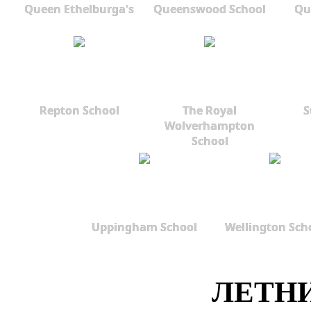
Queen Ethelburga's
Queenswood School
Qu
Repton School
The Royal
S
Wolverhampton
School
Uppingham School
Wellington Sch
ЛЕТНИ