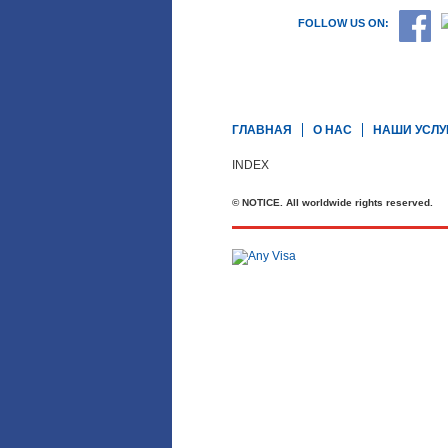
FOLLOW US ON:
ГЛАВНАЯ
О НАС
НАШИ УСЛУ
INDEX
© NOTICE. All worldwide rights reserved.
Телефон: +44 20 7727 2360
office@brit-education.co.uk
Brit Education & Travel Ltd, 4th Floo