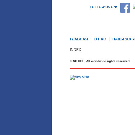
FOLLOW US ON:
ГЛАВНАЯ
О НАС
НАШИ УСЛУ
INDEX
© NOTICE. All worldwide rights reserved.
Телефон: +44 20 7727 2360
office@brit-education.co.uk
Brit Education & Travel Ltd, 4th Floo