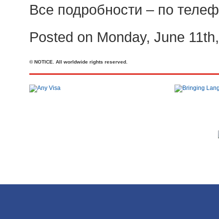
Все подробности – по телефон
Posted on Monday, June 11th,
© NOTICE. All worldwide rights reserved.
Телефон: +44 20 7727 2360
office@brit-education.co.uk
Brit Education & Travel Ltd, 4th Floor, Rex House, 4 - 12 Regent St