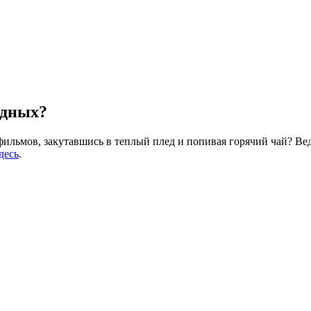
одных?
ильмов, закутавшись в теплый плед и попивая горячий чай? Ве
десь
.