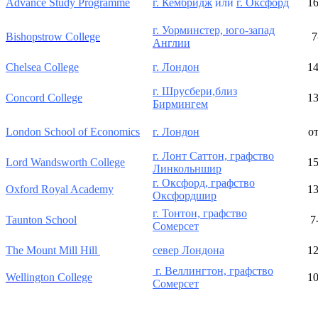
Advance Study Programme
г. Кембридж
или
г. Оксфорд
16
г. Уорминстер, юго-запад
Bishopstrow College
7
Англии
Chelsea College
г. Лондон
14
г. Шрусбери,близ
Concord College
13
Бирмингем
London School of Economics
г. Лондон
от
г. Лонт Саттон, графство
Lord Wandsworth College
15
Линкольншир
г. Оксфорд, графство
Oxford Royal Academy
13
Оксфордшир
г. Тонтон, графство
Taunton School
7
Сомерсет
The Mount Mill Hill
север Лондона
12
г. Веллингтон, графство
Wellington College
10
Сомерсет