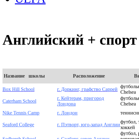
Английский + спорт
Название школы
Расположение
В
футболь
Box Hill School
г. Доркинг, графство Саррей
Chelsea
г. Кейтерам, пригород
футболь
Caterham School
Лондона
Chelsea
Nike Tennis Camp
г. Лондон
теннисн
футбол, 
Seaford College
г. Пэтворт, юго-запад Англии
хоккей
футбол, 
Sedbergh School
г. Седберг, север Англии
верховая