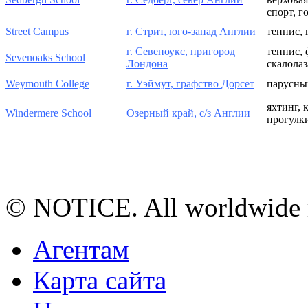
спорт, г
Street Campus
г. Стрит, юго-запад Англии
теннис, 
г. Севеноукс, пригород
теннис, 
Sevenoaks School
Лондона
скалола
Weymouth College
г. Уэймут, графство Дорсет
парусны
яхтинг, 
Windermere School
Озерный край, с/з Англии
прогулк
© NOTICE. All worldwide r
Агентам
Карта сайта